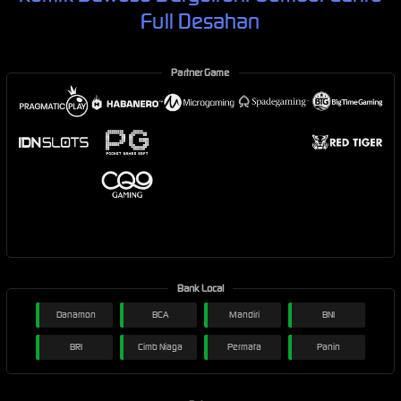
Full Desahan
Partner Game
Bank Local
Danamon
BCA
Mandiri
BNI
BRI
Cimb Niaga
Permata
Panin