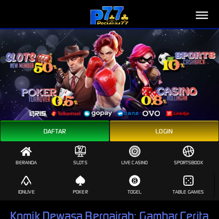
Link Alternatif
DAFTAR
LOGIN
BERANDA
SLOTS
LIVE CASINO
SPORTSBOOK
IDNLIVE
POKER
TOGEL
TABLE GAMES
Komik Dewasa Bergairah: Gambar Cerita